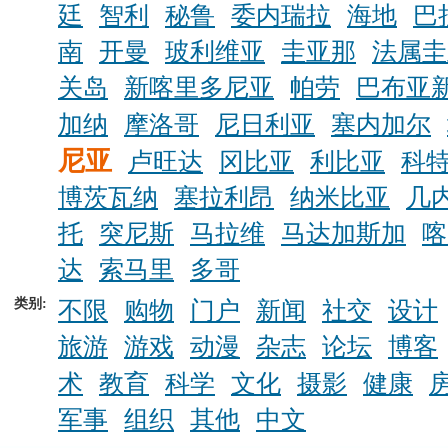
廷
智利
秘鲁
委内瑞拉
海地
巴
南
开曼
玻利维亚
圭亚那
法属圭
关岛
新喀里多尼亚
帕劳
巴布亚
加纳
摩洛哥
尼日利亚
塞内加尔
尼亚
卢旺达
冈比亚
利比亚
科
博茨瓦纳
塞拉利昂
纳米比亚
几
托
突尼斯
马拉维
马达加斯加
喀
达
索马里
多哥
类别:
不限
购物
门户
新闻
社交
设计
旅游
游戏
动漫
杂志
论坛
博客
术
教育
科学
文化
摄影
健康
军事
组织
其他
中文