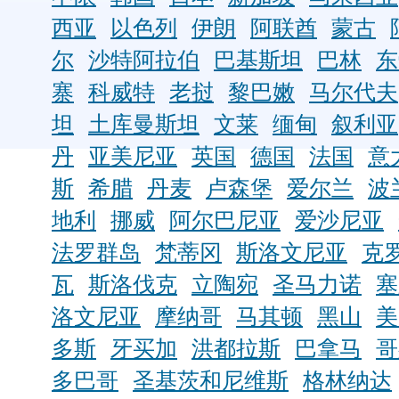
西亚
以色列
伊朗
阿联酋
蒙古
尔
沙特阿拉伯
巴基斯坦
巴林
东
寨
科威特
老挝
黎巴嫩
马尔代夫
坦
土库曼斯坦
文莱
缅甸
叙利亚
丹
亚美尼亚
英国
德国
法国
意
斯
希腊
丹麦
卢森堡
爱尔兰
波
地利
挪威
阿尔巴尼亚
爱沙尼亚
法罗群岛
梵蒂冈
斯洛文尼亚
克
瓦
斯洛伐克
立陶宛
圣马力诺
塞
洛文尼亚
摩纳哥
马其顿
黑山
美
多斯
牙买加
洪都拉斯
巴拿马
哥
多巴哥
圣基茨和尼维斯
格林纳达