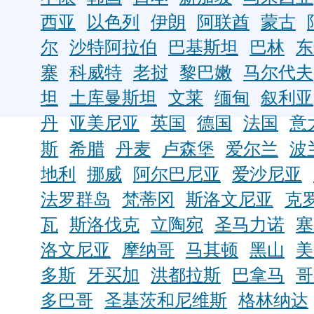
西亚
以色列
伊朗
阿联酋
蒙古
尔
沙特阿拉伯
巴基斯坦
巴林
东
寨
科威特
老挝
黎巴嫩
马尔代夫
坦
土库曼斯坦
文莱
缅甸
叙利亚
丹
亚美尼亚
英国
德国
法国
意
斯
希腊
丹麦
卢森堡
爱尔兰
波
地利
挪威
阿尔巴尼亚
爱沙尼亚
法罗群岛
梵蒂冈
斯洛文尼亚
克
瓦
斯洛伐克
立陶宛
圣马力诺
塞
洛文尼亚
摩纳哥
马其顿
黑山
美
多斯
牙买加
洪都拉斯
巴拿马
哥
多巴哥
圣基茨和尼维斯
格林纳达