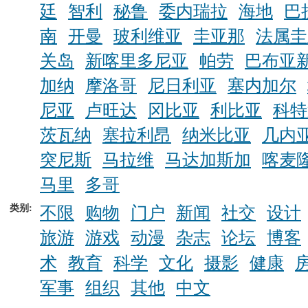
廷
智利
秘鲁
委内瑞拉
海地
巴
南
开曼
玻利维亚
圭亚那
法属圭
关岛
新喀里多尼亚
帕劳
巴布亚
加纳
摩洛哥
尼日利亚
塞内加尔
尼亚
卢旺达
冈比亚
利比亚
科特
茨瓦纳
塞拉利昂
纳米比亚
几内
突尼斯
马拉维
马达加斯加
喀麦
马里
多哥
类别:
不限
购物
门户
新闻
社交
设计
旅游
游戏
动漫
杂志
论坛
博客
术
教育
科学
文化
摄影
健康
军事
组织
其他
中文