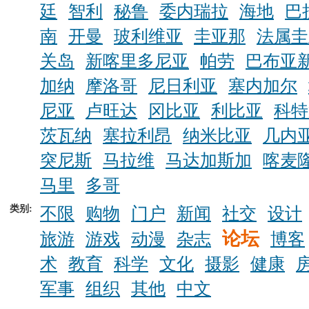
廷
智利
秘鲁
委内瑞拉
海地
巴
南
开曼
玻利维亚
圭亚那
法属圭
关岛
新喀里多尼亚
帕劳
巴布亚
加纳
摩洛哥
尼日利亚
塞内加尔
尼亚
卢旺达
冈比亚
利比亚
科特
茨瓦纳
塞拉利昂
纳米比亚
几内
突尼斯
马拉维
马达加斯加
喀麦
马里
多哥
类别:
不限
购物
门户
新闻
社交
设计
论坛
旅游
游戏
动漫
杂志
博客
术
教育
科学
文化
摄影
健康
军事
组织
其他
中文