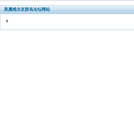
美属维尔京群岛论坛网站
0