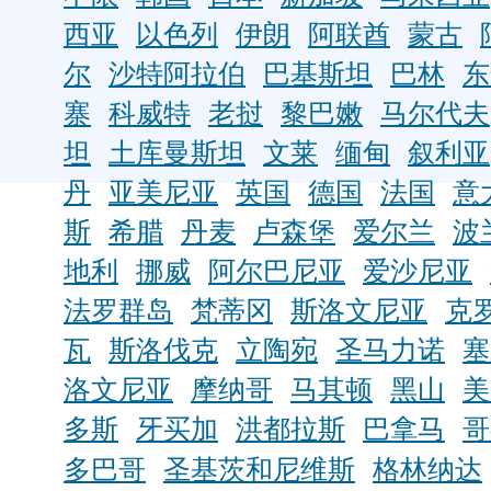
西亚
以色列
伊朗
阿联酋
蒙古
尔
沙特阿拉伯
巴基斯坦
巴林
东
寨
科威特
老挝
黎巴嫩
马尔代夫
坦
土库曼斯坦
文莱
缅甸
叙利亚
丹
亚美尼亚
英国
德国
法国
意
斯
希腊
丹麦
卢森堡
爱尔兰
波
地利
挪威
阿尔巴尼亚
爱沙尼亚
法罗群岛
梵蒂冈
斯洛文尼亚
克
瓦
斯洛伐克
立陶宛
圣马力诺
塞
洛文尼亚
摩纳哥
马其顿
黑山
美
多斯
牙买加
洪都拉斯
巴拿马
哥
多巴哥
圣基茨和尼维斯
格林纳达