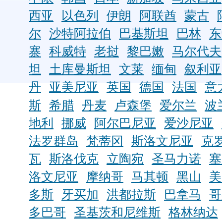
西亚
以色列
伊朗
阿联酋
蒙古
尔
沙特阿拉伯
巴基斯坦
巴林
东
寨
科威特
老挝
黎巴嫩
马尔代夫
坦
土库曼斯坦
文莱
缅甸
叙利亚
丹
亚美尼亚
英国
德国
法国
意
斯
希腊
丹麦
卢森堡
爱尔兰
波
地利
挪威
阿尔巴尼亚
爱沙尼亚
法罗群岛
梵蒂冈
斯洛文尼亚
克
瓦
斯洛伐克
立陶宛
圣马力诺
塞
洛文尼亚
摩纳哥
马其顿
黑山
美
多斯
牙买加
洪都拉斯
巴拿马
哥
多巴哥
圣基茨和尼维斯
格林纳达