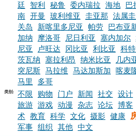
廷
智利
秘鲁
委内瑞拉
海地
巴
南
开曼
玻利维亚
圭亚那
法属圭
关岛
新喀里多尼亚
帕劳
巴布亚
加纳
摩洛哥
尼日利亚
塞内加尔
尼亚
卢旺达
冈比亚
利比亚
科特
茨瓦纳
塞拉利昂
纳米比亚
几内
突尼斯
马拉维
马达加斯加
喀麦
马里
多哥
类别:
不限
购物
门户
新闻
社交
设计
旅游
游戏
动漫
杂志
论坛
博客
术
教育
科学
文化
摄影
健康
军事
组织
其他
中文