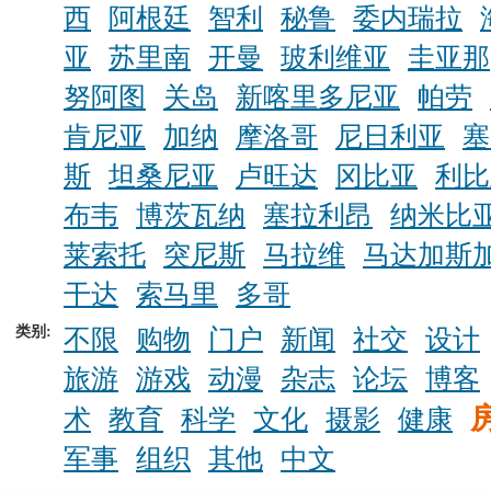
西
阿根廷
智利
秘鲁
委内瑞拉
亚
苏里南
开曼
玻利维亚
圭亚那
努阿图
关岛
新喀里多尼亚
帕劳
肯尼亚
加纳
摩洛哥
尼日利亚
塞
斯
坦桑尼亚
卢旺达
冈比亚
利比
布韦
博茨瓦纳
塞拉利昂
纳米比
莱索托
突尼斯
马拉维
马达加斯
干达
索马里
多哥
类别:
不限
购物
门户
新闻
社交
设计
旅游
游戏
动漫
杂志
论坛
博客
术
教育
科学
文化
摄影
健康
军事
组织
其他
中文