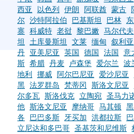
西亚
以色列
伊朗
阿联酋
蒙古
尔
沙特阿拉伯
巴基斯坦
巴林
东
寨
科威特
老挝
黎巴嫩
马尔代夫
坦
土库曼斯坦
文莱
缅甸
叙利亚
丹
亚美尼亚
英国
德国
法国
意
斯
希腊
丹麦
卢森堡
爱尔兰
波
地利
挪威
阿尔巴尼亚
爱沙尼亚
黑
法罗群岛
梵蒂冈
斯洛文尼亚
尔多瓦
斯洛伐克
立陶宛
圣马力
他
斯洛文尼亚
摩纳哥
马其顿
黑
各
巴巴多斯
牙买加
洪都拉斯
巴
立尼达和多巴哥
圣基茨和尼维斯