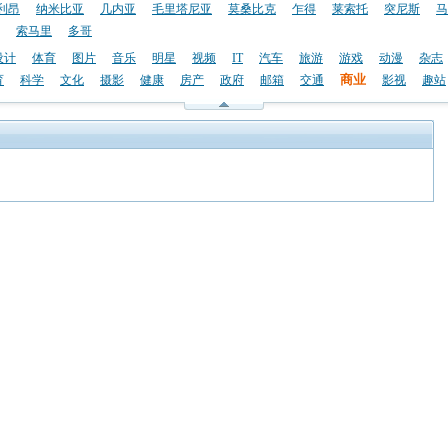
利昂
纳米比亚
几内亚
毛里塔尼亚
莫桑比克
乍得
莱索托
突尼斯
马
索马里
多哥
设计
体育
图片
音乐
明星
视频
IT
汽车
旅游
游戏
动漫
杂志
商业
育
科学
文化
摄影
健康
房产
政府
邮箱
交通
影视
趣站