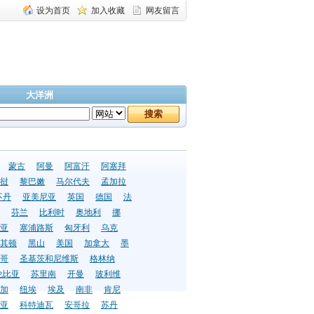
设为首页
加入收藏
网友留言
大洋洲
蒙古
阿曼
阿富汗
阿塞拜
挝
黎巴嫩
马尔代夫
孟加拉
不丹
亚美尼亚
英国
德国
法
芬兰
比利时
奥地利
挪
亚
塞浦路斯
匈牙利
乌克
其顿
黑山
美国
加拿大
墨
哥
圣基茨和尼维斯
格林纳
伦比亚
苏里南
开曼
玻利维
加
纽埃
埃及
南非
肯尼
亚
科特迪瓦
安哥拉
苏丹