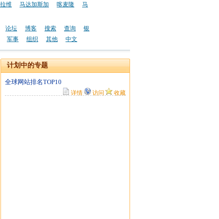
拉维
马达加斯加
喀麦隆
马
论坛
博客
搜索
查询
银
军事
组织
其他
中文
计划中的专题
全球网站排名TOP10
详情
访问
收藏