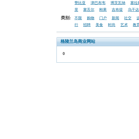
赞比亚
津巴布韦
博茨瓦纳
塞拉
里
塞舌尔
刚果
吉布提
乌干达
类别:
不限
购物
门户
新闻
社交
行
招聘
美食
时尚
艺术
教
格陵兰岛商业网站
0