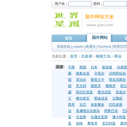
用户名：
密码：
国外网站
首页
美国在线
|
youtube
|
路透社
|
Facebook
|
阿里巴巴
当前位置：
首页
>
北美洲
>
格陵兰岛
>
商业
国家:
不限
韩国
日本
新加坡
马来西
疆
格鲁吉亚
卡塔尔
沙特阿拉伯
国
尼泊尔
斯里兰卡
塔吉克斯坦
国
意大利
西班牙
葡萄牙
荷兰
威
阿尔巴尼亚
爱沙尼亚
安道尔
兰
摩尔多瓦
斯洛伐克
立陶宛
西哥
古巴
波多黎各
巴巴多斯
达
美属维尔京群岛
阿鲁巴岛
巴
亚
圭亚那
法属圭亚那
澳大利亚
亚
加纳
摩洛哥
尼日利亚
塞内