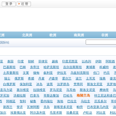
亚洲
北美洲
欧洲
南美洲
非洲
国际站
亚
泰国
印度
朝鲜
菲律宾
越南
印度尼西亚
以色列
伊朗
阿联酋
巴基斯坦
巴林
东帝汶
哈萨克斯坦
吉尔吉斯斯坦
柬埔寨
科威特
老
土库曼斯坦
文莱
缅甸
叙利亚
伊拉克
乌兹别克斯坦
也门
约旦
瑞士
俄罗斯
希腊
丹麦
卢森堡
爱尔兰
波兰
土耳其
瑞典
捷克
白俄罗斯
保加利亚
冰岛
波黑
法罗群岛
梵蒂冈
斯洛文尼亚
克罗地
圣马力诺
塞尔维亚
拉脱维亚
罗马尼亚
马耳他
斯洛文尼亚
摩纳哥
马
格陵兰岛
牙买加
洪都拉斯
巴拿马
哥斯达黎加
巴哈马
特立尼达和多巴
西
阿根廷
智利
秘鲁
委内瑞拉
海地
巴拉圭
乌拉圭
厄瓜多尔
哥
新西兰
斐济
瓦努阿图
关岛
新喀里多尼亚
帕劳
巴布亚新几内亚
汤
加尔
埃塞俄比亚
阿尔及利亚
毛里求斯
坦桑尼亚
卢旺达
冈比亚
利比