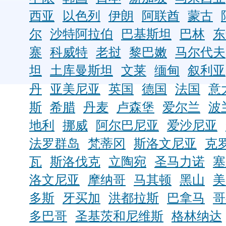
西亚
以色列
伊朗
阿联酋
蒙古
尔
沙特阿拉伯
巴基斯坦
巴林
东
寨
科威特
老挝
黎巴嫩
马尔代夫
坦
土库曼斯坦
文莱
缅甸
叙利亚
丹
亚美尼亚
英国
德国
法国
意
斯
希腊
丹麦
卢森堡
爱尔兰
波
地利
挪威
阿尔巴尼亚
爱沙尼亚
法罗群岛
梵蒂冈
斯洛文尼亚
克
瓦
斯洛伐克
立陶宛
圣马力诺
塞
洛文尼亚
摩纳哥
马其顿
黑山
美
多斯
牙买加
洪都拉斯
巴拿马
哥
多巴哥
圣基茨和尼维斯
格林纳达