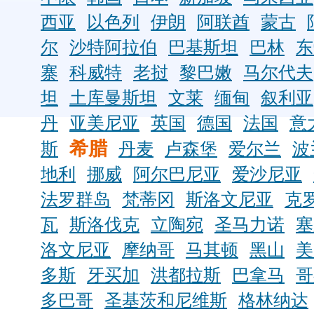
西亚
以色列
伊朗
阿联酋
蒙古
尔
沙特阿拉伯
巴基斯坦
巴林
东
寨
科威特
老挝
黎巴嫩
马尔代夫
坦
土库曼斯坦
文莱
缅甸
叙利亚
丹
亚美尼亚
英国
德国
法国
意
希腊
斯
丹麦
卢森堡
爱尔兰
波
地利
挪威
阿尔巴尼亚
爱沙尼亚
法罗群岛
梵蒂冈
斯洛文尼亚
克
瓦
斯洛伐克
立陶宛
圣马力诺
塞
洛文尼亚
摩纳哥
马其顿
黑山
美
多斯
牙买加
洪都拉斯
巴拿马
哥
多巴哥
圣基茨和尼维斯
格林纳达