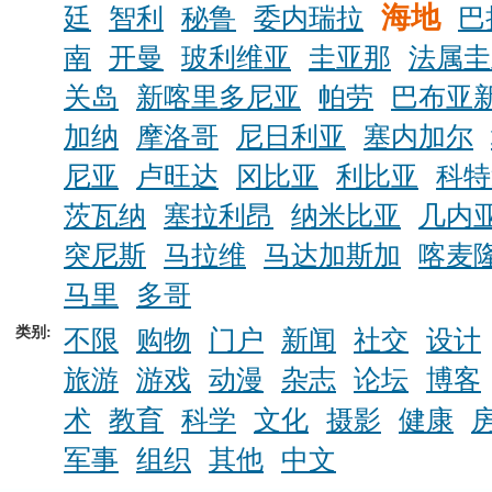
海地
廷
智利
秘鲁
委内瑞拉
巴
南
开曼
玻利维亚
圭亚那
法属圭
关岛
新喀里多尼亚
帕劳
巴布亚
加纳
摩洛哥
尼日利亚
塞内加尔
尼亚
卢旺达
冈比亚
利比亚
科特
茨瓦纳
塞拉利昂
纳米比亚
几内
突尼斯
马拉维
马达加斯加
喀麦
马里
多哥
类别:
不限
购物
门户
新闻
社交
设计
旅游
游戏
动漫
杂志
论坛
博客
术
教育
科学
文化
摄影
健康
军事
组织
其他
中文