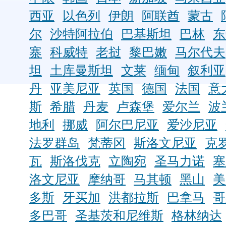
西亚
以色列
伊朗
阿联酋
蒙古
尔
沙特阿拉伯
巴基斯坦
巴林
东
寨
科威特
老挝
黎巴嫩
马尔代夫
坦
土库曼斯坦
文莱
缅甸
叙利亚
丹
亚美尼亚
英国
德国
法国
意
斯
希腊
丹麦
卢森堡
爱尔兰
波
地利
挪威
阿尔巴尼亚
爱沙尼亚
法罗群岛
梵蒂冈
斯洛文尼亚
克
瓦
斯洛伐克
立陶宛
圣马力诺
塞
洛文尼亚
摩纳哥
马其顿
黑山
美
多斯
牙买加
洪都拉斯
巴拿马
哥
多巴哥
圣基茨和尼维斯
格林纳达